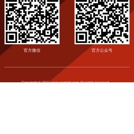
官方微信
官方公众号
Copyright © 2021,www.csmjml.com,All rights reserved
var _hmt = _hmt || []; (function() { var hm =
document.createElement("script"); hm.src =
"https://hm.baidu.com/hm.js?25a8b6ddd6dc7b9a90aeb1f51e218aa6";
var s = document.getElementsByTagName("script")[0];
s.parentNode.insertBefore(hm, s); })();
login_亿万28·(官方)代理招商直
营平台
亿万28游戏官网(官方)网站
亿万28-科技赋能场景,让娱乐更有
趣。
亿万28官网-追求健康,你我一起成长
HOME-亿万28「强保障平台,
更省心娱乐」