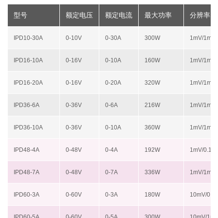
型号
额定电压
额定电流
最大功率
分辨率
IPD10-30A
0-10V
0-30A
300W
1mV/1mA
IPD16-10A
0-16V
0-10A
160W
1mV/1mA
IPD16-20A
0-16V
0-20A
320W
1mV/1mA
IPD36-6A
0-36V
0-6A
216W
1mV/1mA
IPD36-10A
0-36V
0-10A
360W
1mV/1mA
IPD48-4A
0-48V
0-4A
192W
1mV/0.1m
IPD48-7A
0-48V
0-7A
336W
1mV/1mA
IPD60-3A
0-60V
0-3A
180W
10mV/0.1
IPD60-5A
0-60V
0-5A
300W
10mV/1m