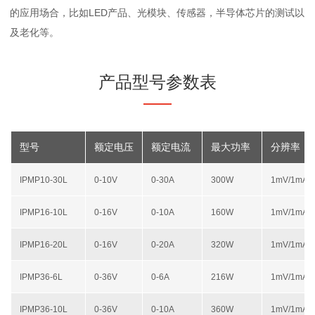
的应用场合，比如LED产品、光模块、传感器，半导体芯片的测试以
及老化等。
产品型号参数表
型号
额定电压
额定电流
最大功率
分辨率
IPMP10-30L
0-10V
0-30A
300W
1mV/1mA
IPMP16-10L
0-16V
0-10A
160W
1mV/1mA
IPMP16-20L
0-16V
0-20A
320W
1mV/1mA
IPMP36-6L
0-36V
0-6A
216W
1mV/1mA
IPMP36-10L
0-36V
0-10A
360W
1mV/1mA