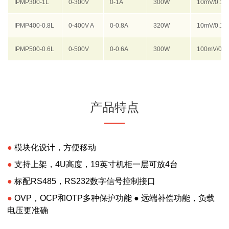
IPMP300-1L
0-300V
0-1A
300W
10mV/0.1
IPMP400-0.8L
0-400V A
0-0.8A
320W
10mV/0.1m
IPMP500-0.6L
0-500V
0-0.6A
300W
100mV/0.
产品特点
●
模块化设计，方便移动
●
支持上架，4U高度，19英寸机柜一层可放4台
●
标配RS485，RS232数字信号控制接口
●
OVP，OCP和OTP多种保护功能 ● 远端补偿功能，负载
电压更准确