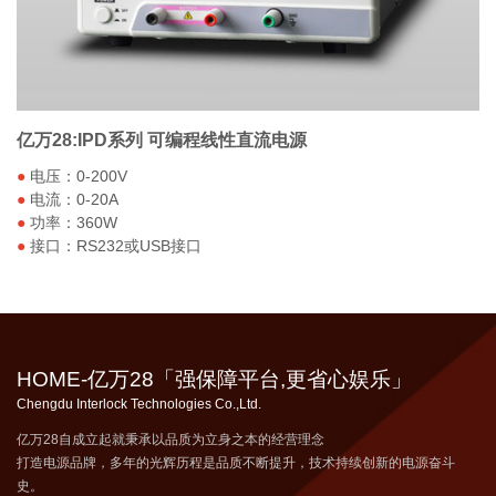
亿万28:IPD系列 可编程线性直流电源
●
电压：0-200V
●
电流：0-20A
●
功率：360W
●
接口：RS232或USB接口
HOME-亿万28「强保障平台,更省心娱乐」
Chengdu Interlock Technologies Co.,Ltd.
亿万28自成立起就秉承以品质为立身之本的经营理念
打造电源品牌，多年的光辉历程是品质不断提升，技术持续创新的电源奋斗
史。